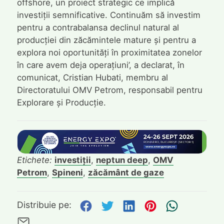
offshore, un proiect strategic ce implică
investiții semnificative. Continuăm să investim
pentru a contrabalansa declinul natural al
producției din zăcămintele mature și pentru a
explora noi oportunități în proximitatea zonelor
în care avem deja operațiuni’, a declarat, în
comunicat, Cristian Hubati, membru al
Directoratului OMV Petrom, responsabil pentru
Explorare și Producție.
Etichete:
investiții
,
neptun deep
,
OMV
Petrom
,
Spineni
,
zăcământ de gaze
Distribuie pe Facebook
Distribuie pe Twitte
Distribuie pe L
Distribuie p
Trimite
Distribuie pe:
Trimite pe Email