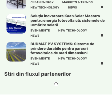
CLEAN ENERGY
MARKETS & TRENDS
NEW TECHNOLOGY
NEWS
Soluția inovatoare Kaan Solar Maestro
pentru energia fotovoltaică: sistemele de
urmărire solară
EVENIMENTE
NEW TECHNOLOGY
NEWS
BUDMAT PV SYSTEMS: Sisteme de
prindere durabile pentru parcuri
fotovoltaice de mari dimensiuni
EVENIMENTE
NEW TECHNOLOGY
NEWS
Stiri din fluxul partenerilor
Tenorul Jonas Kaufmann va fi prezent la
Masters of Classic 2026
Noul Jeep Compass 4xe complet electric, cu
o putere de 375 CP, este acum disponibil
pentru comenzi în întreaga Europă
Samsung promite rezolvarea problemei cu