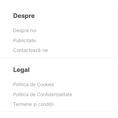
ecranul roșu al Galaxy S26 Ultra
Amouage deschide un nou magazin în
Statele Unite
Ultima modă orologeră: Ceasuri de buzunar
Electronic Arts pregătește concedieri masive
după finalizarea tranzacției de 55 de
miliarde de dolari
Despre
Despre noi
Publicitate