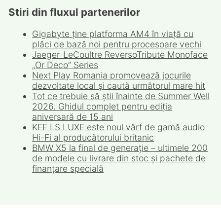
Stiri din fluxul partenerilor
Gigabyte ține platforma AM4 în viață cu
plăci de bază noi pentru procesoare vechi
Jaeger-LeCoultre ReversoTribute Monoface
„Or Deco” Series
Next Play Romania promovează jocurile
dezvoltate local și caută următorul mare hit
Tot ce trebuie să știi înainte de Summer Well
2026. Ghidul complet pentru ediția
aniversară de 15 ani
KEF LS LUXE este noul vârf de gamă audio
Hi-Fi al producătorului britanic
BMW X5 la final de generație – ultimele 200
de modele cu livrare din stoc și pachete de
finanțare specială