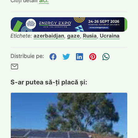
Citiți detalii
aici.
Etichete:
azerbaidjan
,
gaze
,
Rusia
,
Ucraina
Distribuie pe Facebook
Distribuie pe Twitte
Distribuie pe L
Distribuie p
Trimite
Distribuie pe:
Trimite pe Email
S-ar putea să-ți placă și: