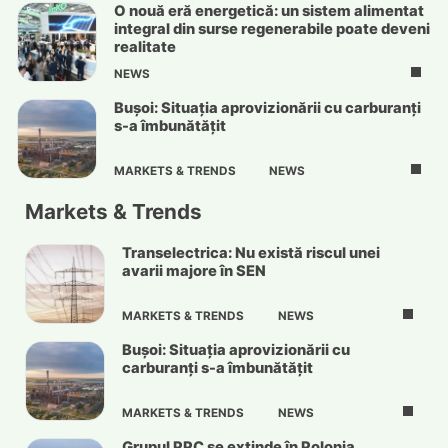
O nouă eră energetică: un sistem alimentat
integral din surse regenerabile poate deveni
realitate
NEWS
Bușoi: Situația aprovizionării cu carburanți
s-a îmbunătățit
MARKETS & TRENDS
NEWS
Markets & Trends
Transelectrica: Nu există riscul unei
avarii majore în SEN
MARKETS & TRENDS
NEWS
Bușoi: Situația aprovizionării cu
carburanți s-a îmbunătățit
MARKETS & TRENDS
NEWS
Grupul PPC se extinde în Polonia