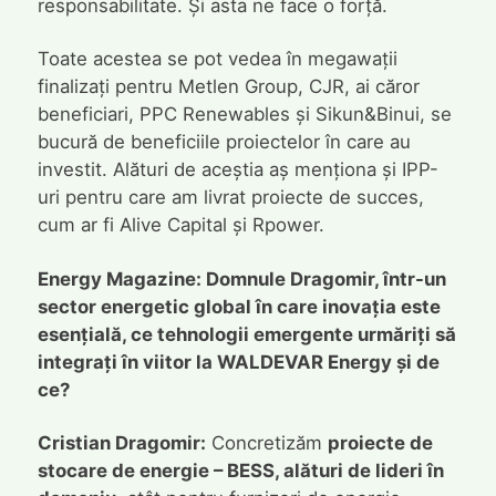
responsabilitate. Și asta ne face o forță.
Toate acestea se pot vedea în megawații
finalizați pentru Metlen Group, CJR, ai căror
beneficiari, PPC Renewables și Sikun&Binui, se
bucură de beneficiile proiectelor în care au
investit. Alături de aceștia aș menționa și IPP-
uri pentru care am livrat proiecte de succes,
cum ar fi Alive Capital și Rpower.
Energy Magazine: Domnule Dragomir, într-un
sector energetic global în care inovația este
esențială, ce tehnologii emergente urmăriți să
integrați în viitor la WALDEVAR Energy și de
ce?
Cristian Dragomir:
Concretizăm
proiecte de
stocare de energie – BESS, alături de lideri în