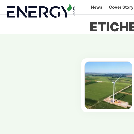
Skip
News
Cover Story
to
content
ETICH