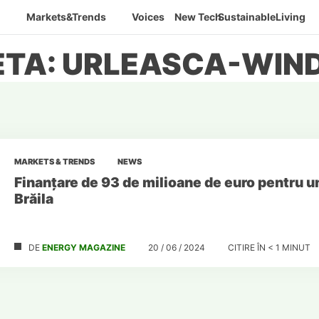
Markets&Trends
Voices
New Tech
SustainableLiving
ETA: URLEASCA-WIN
MARKETS & TRENDS
NEWS
Finanțare de 93 de milioane de euro pentru un
Brăila
DE
ENERGY MAGAZINE
20 / 06 / 2024
CITIRE ÎN
< 1
MINUT