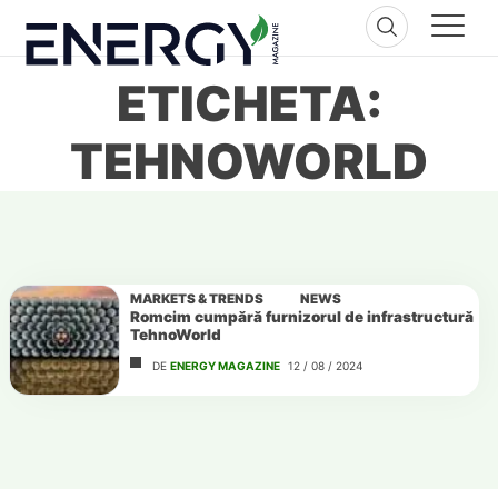
Skip
to
content
ETICHETA:
TEHNOWORLD
MARKETS & TRENDS
NEWS
Romcim cumpără furnizorul de infrastructură
TehnoWorld
DE
ENERGY MAGAZINE
12 / 08 / 2024