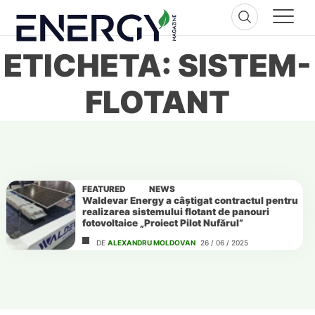
Skip
to
content
ETICHETA: SISTEM-
FLOTANT
FEATURED
NEWS
Waldevar Energy a câștigat contractul pentru
realizarea sistemului flotant de panouri
fotovoltaice „Proiect Pilot Nufărul”
DE
ALEXANDRU MOLDOVAN
26 / 06 / 2025