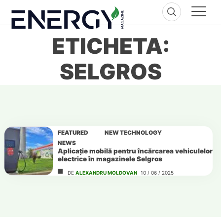
Skip
to
content
ETICHETA:
SELGROS
FEATURED
NEW TECHNOLOGY
NEWS
Aplicație mobilă pentru încărcarea vehiculelor
electrice în magazinele Selgros
DE
ALEXANDRU MOLDOVAN
10 / 06 / 2025