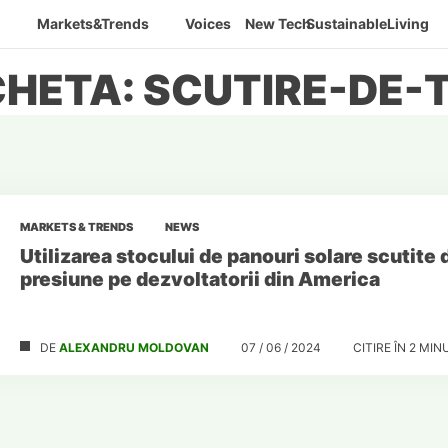
Markets&Trends
Voices
New Tech
SustainableLiving
CHETA: SCUTIRE-DE-
MARKETS & TRENDS
NEWS
Utilizarea stocului de panouri solare scutite
presiune pe dezvoltatorii din America
DE
ALEXANDRU MOLDOVAN
07 / 06 / 2024
CITIRE ÎN
2
MIN