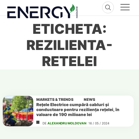
Skip
to
content
ETICHETA:
REZILIENTA-
RETELEI
MARKETS & TRENDS
NEWS
Rețele Electrice cumpără cabluri și
conductoare pentru reziliența rețelei, în
valoare de 190 milioane lei
DE
ALEXANDRU MOLDOVAN
16 / 05 / 2024