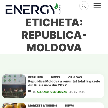
Skip
to
content
ETICHETA:
REPUBLICA-
MOLDOVA
FEATURED
NEWS
OIL & GAS
Republica Moldova a renunțat total la gazele
din Rusia încă din 2022
DE
ALEXANDRU MOLDOVAN
22 / 05 / 2025
MARKETS & TRENDS
NEWS