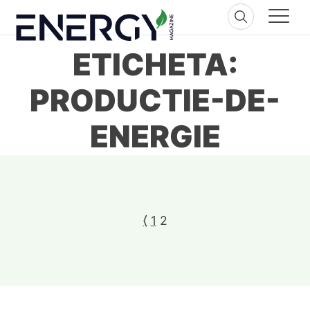
Skip
to
content
ETICHETA:
PRODUCTIE-DE-
ENERGIE
⟨
1
2