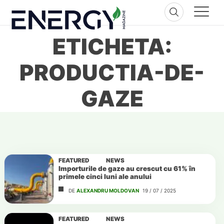
Skip
to
content
ETICHETA:
PRODUCTIA-DE-
GAZE
FEATURED
NEWS
Importurile de gaze au crescut cu 61% în
primele cinci luni ale anului
DE
ALEXANDRU MOLDOVAN
19 / 07 / 2025
FEATURED
NEWS