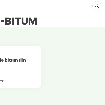
E-BITUM
de bitum din
TE