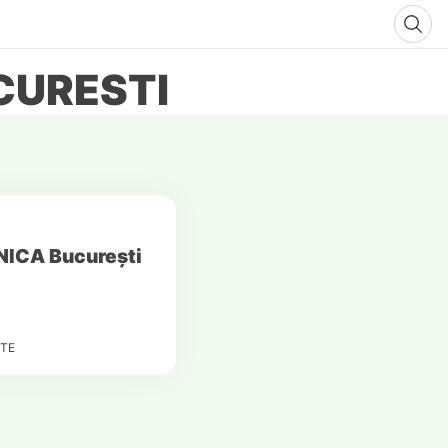
CURESTI
HNICA București
TE