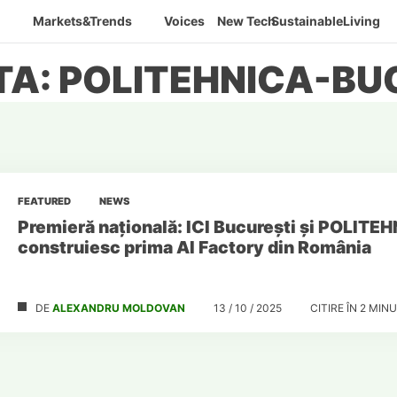
Markets&Trends
Voices
New Tech
SustainableLiving
TA: POLITEHNICA-BU
FEATURED
NEWS
Premieră națională: ICI București și POLITE
construiesc prima AI Factory din România
DE
ALEXANDRU MOLDOVAN
13 / 10 / 2025
CITIRE ÎN
2
MINU