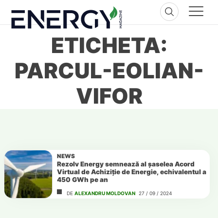
Skip
to
content
ETICHETA:
PARCUL-EOLIAN-
VIFOR
NEWS
Rezolv Energy semnează al șaselea Acord
Virtual de Achiziție de Energie, echivalentul a
450 GWh pe an
DE
ALEXANDRU MOLDOVAN
27 / 09 / 2024