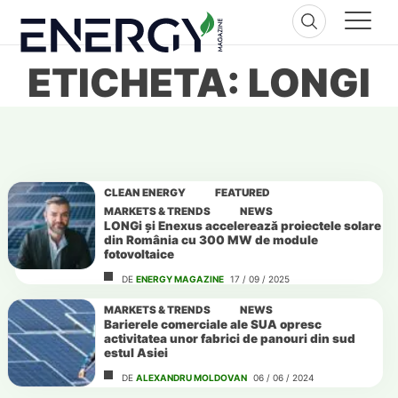
Skip
to
content
ETICHETA: LONGI
CLEAN ENERGY
FEATURED
MARKETS & TRENDS
NEWS
LONGi și Enexus accelerează proiectele solare
din România cu 300 MW de module
fotovoltaice
DE
ENERGY MAGAZINE
17 / 09 / 2025
MARKETS & TRENDS
NEWS
Barierele comerciale ale SUA opresc
activitatea unor fabrici de panouri din sud
estul Asiei
DE
ALEXANDRU MOLDOVAN
06 / 06 / 2024