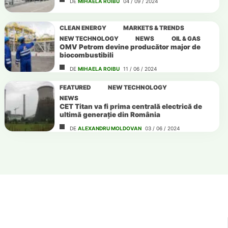
DE
MIHAELA ROIBU
04 / 09 / 2024
CLEAN ENERGY
MARKETS & TRENDS
NEW TECHNOLOGY
NEWS
OIL & GAS
OMV Petrom devine producător major de
biocombustibili
DE
MIHAELA ROIBU
11 / 06 / 2024
FEATURED
NEW TECHNOLOGY
NEWS
CET Titan va fi prima centrală electrică de
ultimă generație din România
DE
ALEXANDRU MOLDOVAN
03 / 06 / 2024