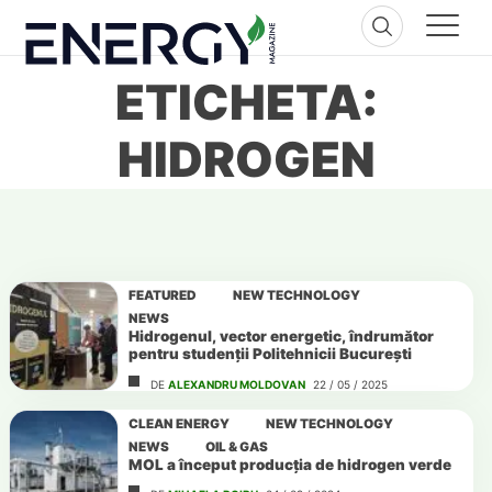
Skip
to
content
ETICHETA:
HIDROGEN
FEATURED
NEW TECHNOLOGY
NEWS
Hidrogenul, vector energetic, îndrumător
pentru studenții Politehnicii București
DE
ALEXANDRU MOLDOVAN
22 / 05 / 2025
CLEAN ENERGY
NEW TECHNOLOGY
NEWS
OIL & GAS
MOL a început producția de hidrogen verde