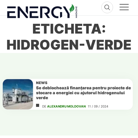
Skip
to
content
ETICHETA:
HIDROGEN-VERDE
NEWS
Se deblochează finanțarea pentru proiecte de
stocare a energiei cu ajutorul hidrogenului
verde
DE
ALEXANDRU MOLDOVAN
11 / 09 / 2024