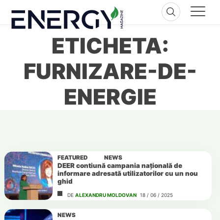
Skip
to
content
ETICHETA:
FURNIZARE-DE-
ENERGIE
FEATURED
NEWS
DEER contiună campania națională de
informare adresată utilizatorilor cu un nou
ghid
DE
ALEXANDRU MOLDOVAN
18 / 06 / 2025
NEWS