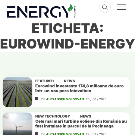
Skip
to
content
ETICHETA:
EUROWIND-ENERGY
FEATURED
NEWS
Eurowind investește 174,8 milioane de euro
într-un nou parc fotovoltaic
DE
ALEXANDRU MOLDOVAN
25 / 06 / 2025
NEW TECHNOLOGY
NEWS
Cele mai mari turbine eoliene din România au
fost instalate în parcul de la Pecineaga
DE
ALEXANDRU MOLDOVAN
24 / 02 / 2025