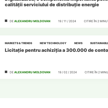
calității serviciului de distribuție energie
DE
ALEXANDRU MOLDOVAN
19 / 11 / 2024
CITIRE ÎN
2
MINU
MARKETS & TRENDS
NEW TECHNOLOGY
NEWS
SUSTAINABLE
Licitație pentru achiziția a 300.000 de conto
DE
ALEXANDRU MOLDOVAN
19 / 02 / 2024
CITIRE ÎN
2
MINU