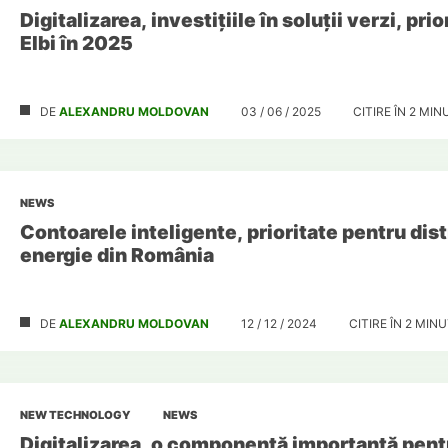
Digitalizarea, investițiile în soluții verzi, prio
Elbi în 2025
DE
ALEXANDRU MOLDOVAN
03 / 06 / 2025
CITIRE ÎN
2
MIN
NEWS
Contoarele inteligente, prioritate pentru dist
energie din România
DE
ALEXANDRU MOLDOVAN
12 / 12 / 2024
CITIRE ÎN
2
MINU
NEW TECHNOLOGY
NEWS
Digitalizarea, o componentă importantă pent