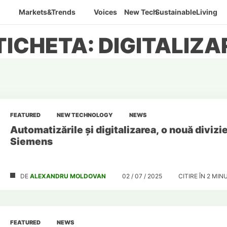
Markets&Trends
Voices
New Tech
SustainableLiving
TICHETA: DIGITALIZA
FEATURED
NEW TECHNOLOGY
NEWS
Automatizările și digitalizarea, o nouă divizi
Siemens
DE
ALEXANDRU MOLDOVAN
02 / 07 / 2025
CITIRE ÎN
2
MIN
FEATURED
NEWS