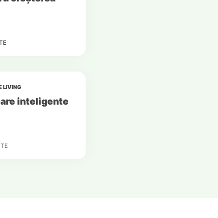
TE
 LIVING
are inteligente
TE