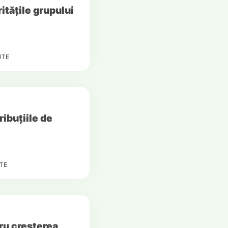
ritățile grupului
UTE
ribuțiile de
TE
ru creșterea