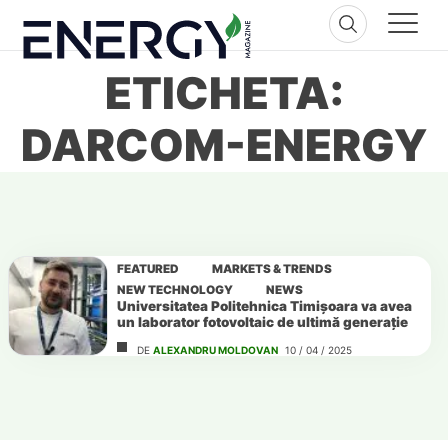
Skip
to
content
ETICHETA:
DARCOM-ENERGY
FEATURED
MARKETS & TRENDS
NEW TECHNOLOGY
NEWS
Universitatea Politehnica Timișoara va avea
un laborator fotovoltaic de ultimă generație
DE
ALEXANDRU MOLDOVAN
10 / 04 / 2025