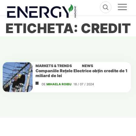
Skip
to
content
ETICHETA: CREDIT
MARKETS & TRENDS
NEWS
Companiile Rețele Electrice obțin credite de 1
miliard de lei
DE
MIHAELA ROIBU
18 / 07 / 2024