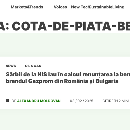
Markets&Trends
Voices
New Tech
SustainableLiving
A: COTA-DE-PIATA-BE
NEWS
OIL & GAS
Sârbii de la NIS iau în calcul renunțarea la be
brandul Gazprom din România și Bulgaria
DE
ALEXANDRU MOLDOVAN
03 / 02 / 2025
CITIRE ÎN
2
MIN