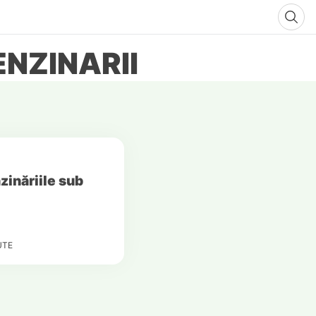
NZINARII
nzinăriile sub
UTE