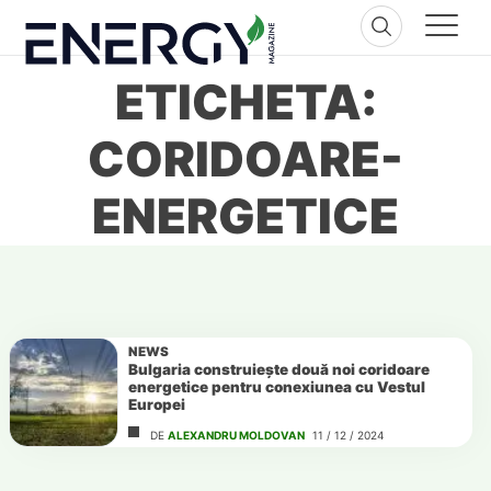
Skip
to
content
ETICHETA:
CORIDOARE-
ENERGETICE
NEWS
Bulgaria construiește două noi coridoare
energetice pentru conexiunea cu Vestul
Europei
DE
ALEXANDRU MOLDOVAN
11 / 12 / 2024