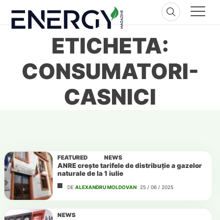
Skip
to
content
ETICHETA:
CONSUMATORI-
CASNICI
FEATURED
NEWS
ANRE crește tarifele de distribuție a gazelor
naturale de la 1 iulie
DE
ALEXANDRU MOLDOVAN
25 / 06 / 2025
NEWS