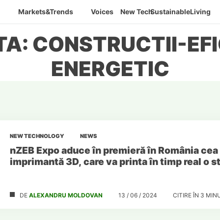
Markets&Trends
Voices
New Tech
SustainableLiving
TA: CONSTRUCTII-EFI
ENERGETIC
NEW TECHNOLOGY
NEWS
nZEB Expo aduce în premieră în România cea
imprimantă 3D, care va printa în timp real o s
DE
ALEXANDRU MOLDOVAN
13 / 06 / 2024
CITIRE ÎN
3
MIN