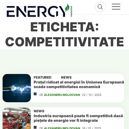
Skip
to
content
ETICHETA:
COMPETITIVITATE
FEATURED
NEWS
Prețul ridicat al energiei în Uniunea Europeană
scade competitivitatea economică
DE
ALEXANDRU MOLDOVAN
22 / 10 / 2025
NEWS
Industria europeană poate fi competitivă dacă
piețele de energie vor fi integrate
DE
ALEXANDRU MOLDOVAN
16 / 01 / 2025