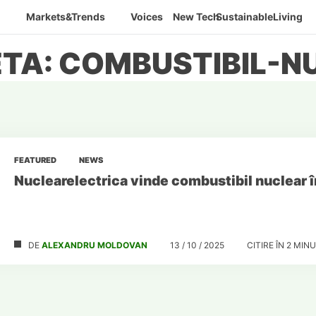
Markets&Trends
Voices
New Tech
SustainableLiving
ETA: COMBUSTIBIL-N
FEATURED
NEWS
Nuclearelectrica vinde combustibil nuclear 
DE
ALEXANDRU MOLDOVAN
13 / 10 / 2025
CITIRE ÎN
2
MINU