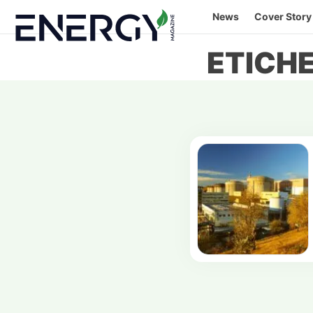
Skip
News
Cover Story
to
content
ETICH