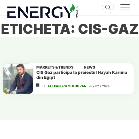
Skip
to
content
ETICHETA: CIS-GAZ
MARKETS & TRENDS
NEWS
CIS Gaz participă la proiectul Hayah Karima
din Egipt
DE
ALEXANDRU MOLDOVAN
26 / 02 / 2024