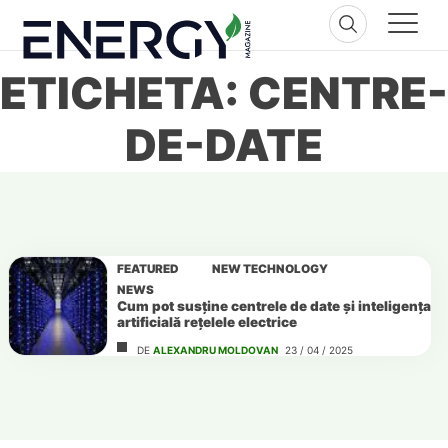
Skip
to
content
ETICHETA: CENTRE-
DE-DATE
FEATURED
NEW TECHNOLOGY
NEWS
Cum pot susține centrele de date și inteligența
artificială rețelele electrice
DE
ALEXANDRU MOLDOVAN
23 / 04 / 2025