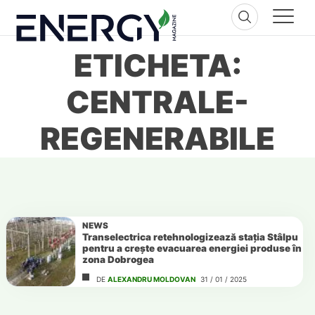
Skip
to
content
ETICHETA:
CENTRALE-
REGENERABILE
NEWS
Transelectrica retehnologizează stația Stâlpu
pentru a crește evacuarea energiei produse în
zona Dobrogea
DE
ALEXANDRU MOLDOVAN
31 / 01 / 2025