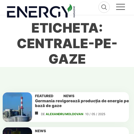
Skip
to
content
ETICHETA:
CENTRALE-PE-
GAZE
FEATURED
NEWS
Germania revigorează producția de energie pe
bază de gaze
DE
ALEXANDRU MOLDOVAN
10 / 05 / 2025
NEWS