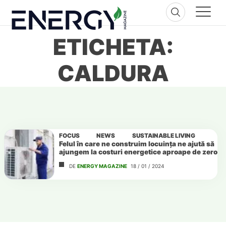
Skip
to
content
ETICHETA:
CALDURA
FOCUS
NEWS
SUSTAINABLE LIVING
Felul în care ne construim locuința ne ajută să
ajungem la costuri energetice aproape de zero
DE
ENERGY MAGAZINE
18 / 01 / 2024