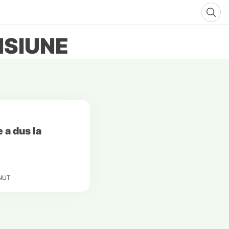
NSIUNE
 a dus la
NUT