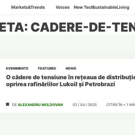
Markets&Trends
Voices
New Tech
SustainableLiving
ETA: CADERE-DE-TE
EVENIMENTE
FEATURED
NEWS
O cădere de tensiune în rețeaua de distribuție
oprirea rafinăriilor Lukoil și Petrobrazi
DE
ALEXANDRU MOLDOVAN
02 / 04 / 2025
CITIRE ÎN
< 1
MI