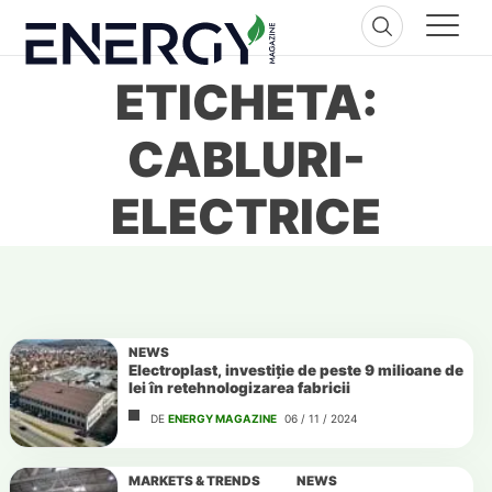
Skip
to
content
ETICHETA:
CABLURI-
ELECTRICE
NEWS
Electroplast, investiție de peste 9 milioane de
lei în retehnologizarea fabricii
DE
ENERGY MAGAZINE
06 / 11 / 2024
MARKETS & TRENDS
NEWS