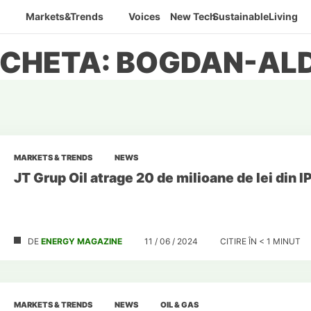
Markets&Trends
Voices
New Tech
SustainableLiving
ICHETA: BOGDAN-AL
MARKETS & TRENDS
NEWS
JT Grup Oil atrage 20 de milioane de lei din I
DE
ENERGY MAGAZINE
11 / 06 / 2024
CITIRE ÎN
< 1
MINUT
MARKETS & TRENDS
NEWS
OIL & GAS