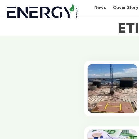
Skip
News
Cover Story
to
content
ET