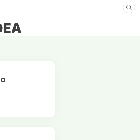
DEA
PO