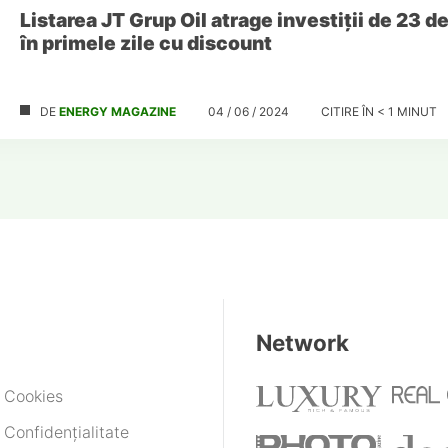
Listarea JT Grup Oil atrage investiții de 23 de
în primele zile cu discount
DE
ENERGY MAGAZINE
04 / 06 / 2024
CITIRE ÎN
< 1
MINUT
Network
e Cookies
 Confidențialitate