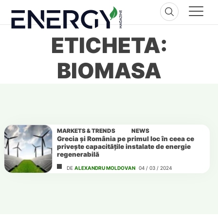
Skip
to
content
ETICHETA:
BIOMASA
MARKETS & TRENDS
NEWS
Grecia și România pe primul loc în ceea ce
privește capacitățile instalate de energie
regenerabilă
DE
ALEXANDRU MOLDOVAN
04 / 03 / 2024