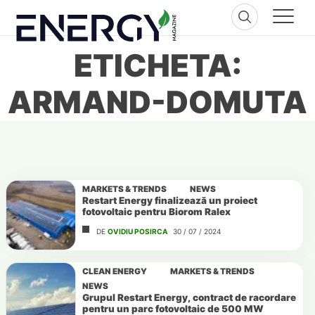
Skip
to
content
ETICHETA:
ARMAND-DOMUTA
MARKETS & TRENDS
NEWS
Restart Energy finalizează un proiect
fotovoltaic pentru Biorom Ralex
DE
OVIDIU POSIRCA
30 / 07 / 2024
CLEAN ENERGY
MARKETS & TRENDS
NEWS
Grupul Restart Energy, contract de racordare
pentru un parc fotovoltaic de 500 MW