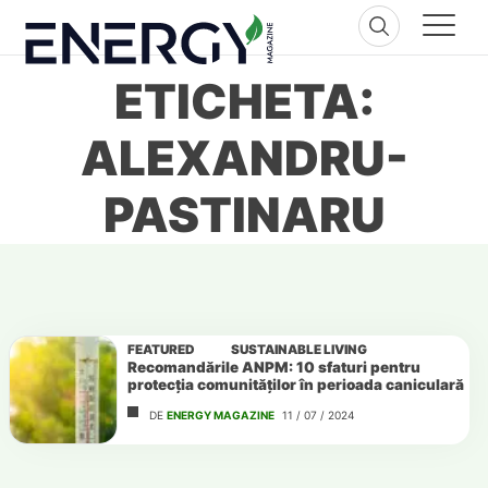
Skip
to
content
ETICHETA:
ALEXANDRU-
PASTINARU
FEATURED
SUSTAINABLE LIVING
Recomandările ANPM: 10 sfaturi pentru
protecția comunităților în perioada caniculară
DE
ENERGY MAGAZINE
11 / 07 / 2024