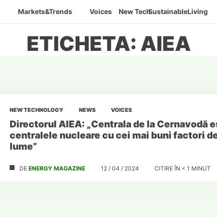
Markets&Trends
Voices
New Tech
SustainableLiving
ETICHETA: AIEA
NEW TECHNOLOGY
NEWS
VOICES
Directorul AIEA: „Centrala de la Cernavodă e
centralele nucleare cu cei mai buni factori d
lume”
DE
ENERGY MAGAZINE
12 / 04 / 2024
CITIRE ÎN
< 1
MINUT