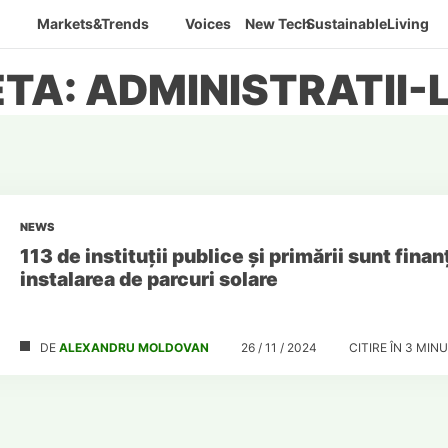
Markets&Trends
Voices
New Tech
SustainableLiving
TA: ADMINISTRATII
NEWS
113 de instituții publice și primării sunt fina
instalarea de parcuri solare
DE
ALEXANDRU MOLDOVAN
26 / 11 / 2024
CITIRE ÎN
3
MINU