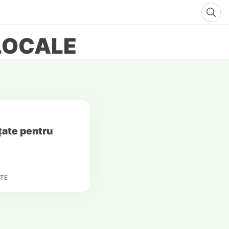
-LOCALE
nțate pentru
TE