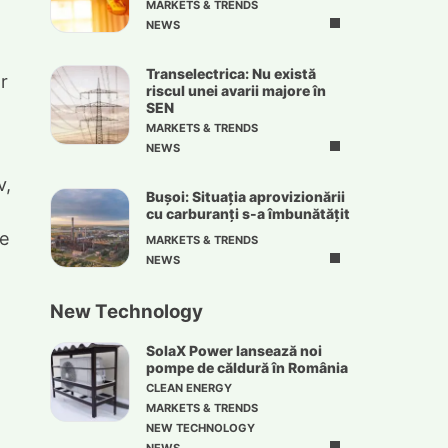
MARKETS & TRENDS
NEWS
Transelectrica: Nu există
r
riscul unei avarii majore în
SEN
MARKETS & TRENDS
NEWS
v,
Bușoi: Situația aprovizionării
cu carburanți s-a îmbunătățit
te
MARKETS & TRENDS
NEWS
New Technology
SolaX Power lansează noi
pompe de căldură în România
CLEAN ENERGY
MARKETS & TRENDS
NEW TECHNOLOGY