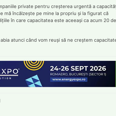
companiile private pentru creșterea urgentă a capacităț
 mă încălzește pe mine la propriu și la figurat că
țiile în care capacitatea este aceeași ca acum 20 d
ic abia atunci când vom reuși să ne creștem capacitat
book
itter
e LinkedIn
ie pe Pinterest
mite prin whatsapp
Trimite pe Email