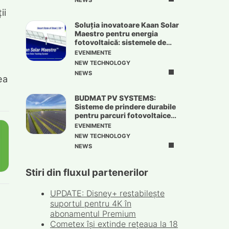
NEWS
ii
Soluția inovatoare Kaan Solar
Maestro pentru energia
e
fotovoltaică: sistemele de
urmărire solară
EVENIMENTE
NEW TECHNOLOGY
NEWS
ea
BUDMAT PV SYSTEMS:
Sisteme de prindere durabile
pentru parcuri fotovoltaice
de mari dimensiuni
EVENIMENTE
NEW TECHNOLOGY
NEWS
Stiri din fluxul partenerilor
UPDATE: Disney+ restabilește
suportul pentru 4K în
abonamentul Premium