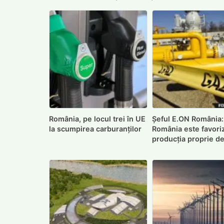
România, pe locul trei în UE
Șeful E.ON România:
la scumpirea carburanților
România este favori
producția proprie d