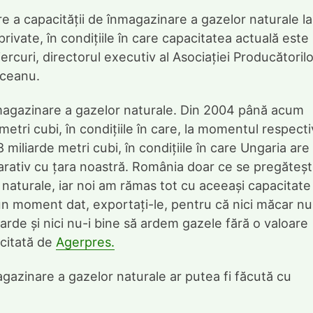
 a capacității de înmagazinare a gazelor naturale la
private, în condițiile în care capacitatea actuală este
rcuri, directorul executiv al Asociației Producătorilo
sceanu.
nmagazinare a gazelor naturale. Din 2004 până acum
metri cubi, în condițiile în care, la momentul respecti
miliarde metri cubi, în condițiile în care Ungaria are
rativ cu țara noastră. România doar ce se pregăteș
 naturale, iar noi am rămas tot cu aceeași capacitate
n moment dat, exportați-le, pentru că nici măcar nu
arde și nici nu-i bine să ardem gazele fără o valoare
 citată de
Agerpres.
magazinare a gazelor naturale ar putea fi făcută cu