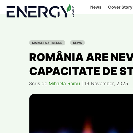
Skip
News
Cover Story
to
content
MARKETS & TRENDS
NEWS
ROMÂNIA ARE NEV
CAPACITATE DE S
Scris de
Mihaela Roibu
|
19 November, 2025