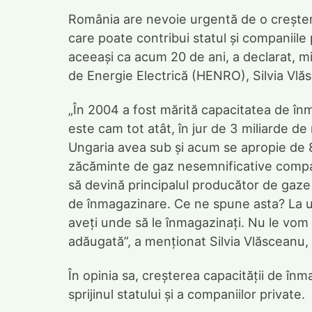
România are nevoie urgentă de o creștere
care poate contribui statul și companiile 
aceeași ca acum 20 de ani, a declarat, mie
de Energie Electrică (HENRO), Silvia Vlă
„În 2004 a fost mărită capacitatea de î
este cam tot atât, în jur de 3 miliarde de 
Ungaria avea sub și acum se apropie de 8 
zăcăminte de gaz nesemnificative compa
să devină principalul producător de gaze
de înmagazinare. Ce ne spune asta? La u
aveți unde să le înmagazinați. Nu le vom 
adăugată”, a menționat Silvia Vlăsceanu,
În opinia sa, creșterea capacității de în
sprijinul statului și a companiilor private.