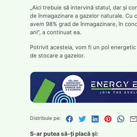
„Aici trebuie să intervină statul, dar și 
de înmagazinare a gazelor naturale. Cu ce
avem 98% grad de înmagazinare, în condi
ani”, a continuat ea.
Potrivit acesteia, vom fi un pol energet
de stocare a gazelor.
Distribuie pe:
Distribuie pe Face
Distribuie pe Tw
Distribuie p
Distribu
Tri
S-ar putea să-ți placă și: