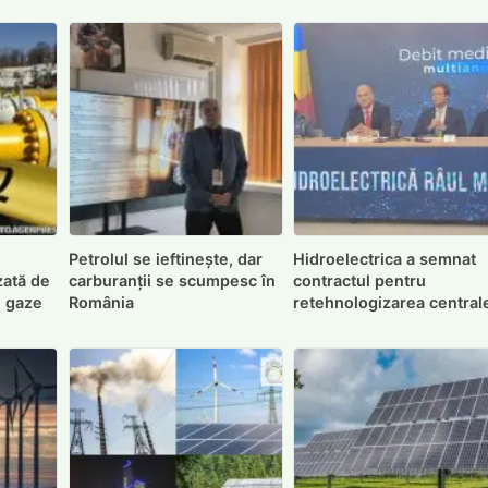
Petrolul se ieftinește, dar
Hidroelectrica a semnat
zată de
carburanții se scumpesc în
contractul pentru
e gaze
România
retehnologizarea central
Retezat