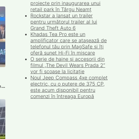
Cometex își extinde rețeaua la 18
proiecte prin inaugurarea unui
retail park în Târgu Neamț
ei
Rockstar a lansat un trailer
pentru următorul trailer al lui
Grand Theft Auto 6