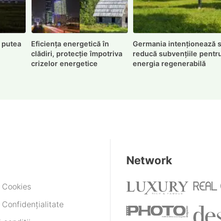
r putea
Eficiența energetică în
Germania intenționează 
clădiri, protecție împotriva
reducă subvențiile pentr
crizelor energetice
energia regenerabilă