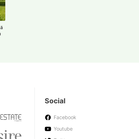
să
u
Khadas Tea Pro este un
amplificator care se atașează de
telefonul tău prin MagSafe și îți
oferă sunet Hi-Fi în mișcare
O serie de haine și accesorii din
filmul „The Devil Wears Prada 2”
vor fi scoase la licitație
Noul Jeep Compass 4xe complet
electric, cu o putere de 375 CP,
este acum disponibil pentru
comenzi în întreaga Europă