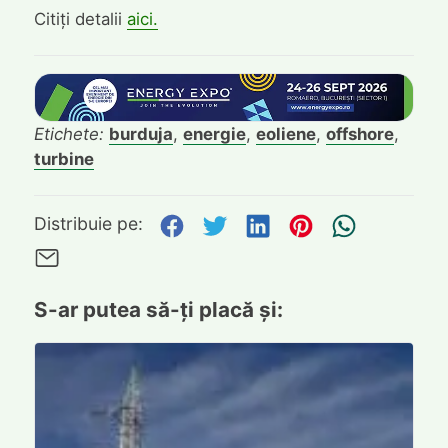
Citiți detalii
aici.
Etichete:
burduja
,
energie
,
eoliene
,
offshore
,
turbine
Distribuie pe Facebook
Distribuie pe Twitte
Distribuie pe L
Distribuie p
Trimite
Distribuie pe:
Trimite pe Email
S-ar putea să-ți placă și: