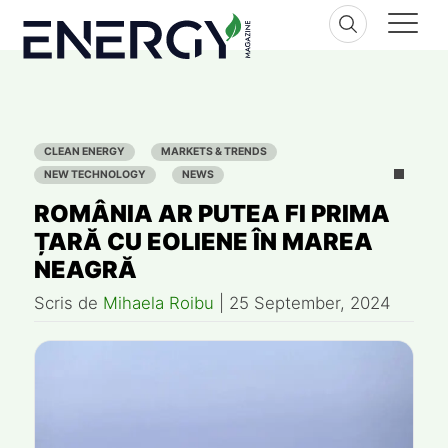
Skip
to
content
CLEAN ENERGY
MARKETS & TRENDS
NEW TECHNOLOGY
NEWS
ROMÂNIA AR PUTEA FI PRIMA
ȚARĂ CU EOLIENE ÎN MAREA
NEAGRĂ
Scris de
Mihaela Roibu
|
25 September, 2024