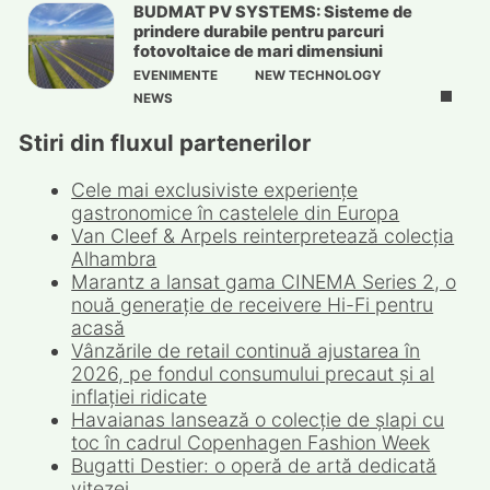
BUDMAT PV SYSTEMS: Sisteme de
prindere durabile pentru parcuri
fotovoltaice de mari dimensiuni
EVENIMENTE
NEW TECHNOLOGY
NEWS
Stiri din fluxul partenerilor
Cele mai exclusiviste experiențe
gastronomice în castelele din Europa
Van Cleef & Arpels reinterpretează colecția
Alhambra
Marantz a lansat gama CINEMA Series 2, o
nouă generație de receivere Hi-Fi pentru
acasă
Vânzările de retail continuă ajustarea în
2026, pe fondul consumului precaut și al
inflației ridicate
Havaianas lansează o colecție de șlapi cu
toc în cadrul Copenhagen Fashion Week
Bugatti Destier: o operă de artă dedicată
vitezei