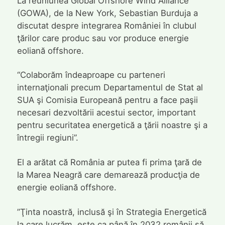
La reuniunea Global Offshore Wind Alliance
(GOWA), de la New York, Sebastian Burduja a
discutat despre integrarea României în clubul
ţărilor care produc sau vor produce energie
eoliană offshore.
“Colaborăm îndeaproape cu parteneri
internaţionali precum Departamentul de Stat al
SUA şi Comisia Europeană pentru a face paşii
necesari dezvoltării acestui sector, important
pentru securitatea energetică a ţării noastre şi a
întregii regiuni”.
El a arătat că România ar putea fi prima ţară de
la Marea Neagră care demarează producţia de
energie eoliană offshore.
”Ţinta noastră, inclusă şi în Strategia Energetică
la care lucrăm, este ca până în 2032 românii să