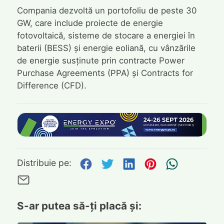
Compania dezvoltă un portofoliu de peste 30
GW, care include proiecte de energie
fotovoltaică, sisteme de stocare a energiei în
baterii (BESS) și energie eoliană, cu vânzările
de energie susținute prin contracte Power
Purchase Agreements (PPA) și Contracts for
Difference (CFD).
Distribuie pe Facebook
Distribuie pe Twitte
Distribuie pe L
Distribuie p
Trimite
Distribuie pe:
Trimite pe Email
S-ar putea să-ți placă și: