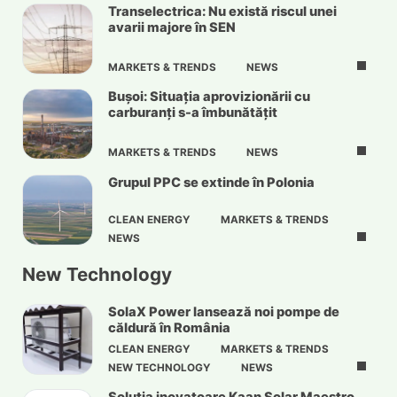
Transelectrica: Nu există riscul unei
avarii majore în SEN
MARKETS & TRENDS
NEWS
Bușoi: Situația aprovizionării cu
carburanți s-a îmbunătățit
MARKETS & TRENDS
NEWS
Grupul PPC se extinde în Polonia
CLEAN ENERGY
MARKETS & TRENDS
NEWS
New Technology
SolaX Power lansează noi pompe de
căldură în România
CLEAN ENERGY
MARKETS & TRENDS
NEW TECHNOLOGY
NEWS