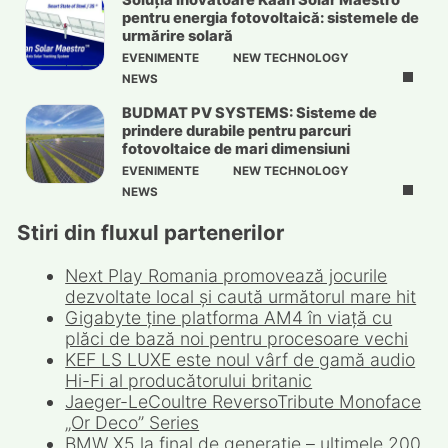
Soluția inovatoare Kaan Solar Maestro
pentru energia fotovoltaică: sistemele de
urmărire solară
EVENIMENTE
NEW TECHNOLOGY
NEWS
BUDMAT PV SYSTEMS: Sisteme de
prindere durabile pentru parcuri
fotovoltaice de mari dimensiuni
EVENIMENTE
NEW TECHNOLOGY
NEWS
Stiri din fluxul partenerilor
Next Play Romania promovează jocurile
dezvoltate local și caută următorul mare hit
Gigabyte ține platforma AM4 în viață cu
plăci de bază noi pentru procesoare vechi
KEF LS LUXE este noul vârf de gamă audio
Hi-Fi al producătorului britanic
Jaeger-LeCoultre ReversoTribute Monoface
„Or Deco” Series
BMW X5 la final de generație – ultimele 200