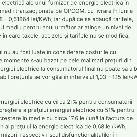
a electrică ale unui furnizor de energie electrică în
 medii tranzacţionate pe OPCOM, cu livrare în lunile
8 – 0,51864 lei/KWh, iar după ce se adaugă tarifele,
tul mediu pentru anul următor ar atinge un nivel de
 în care taxele, accizele şi tarifele nu se modifică.
l nu au fost luate în considerare costurile cu
ele momente s-au bazat pe cele mai mari preţuri din
energiei electrice la consumatorul final nu poate să ai
abil preţurile se vor găsi în intervalul 1,03 – 1,15 lei/
nergiei electrice cu circa 21% pentru consumatorii
reştere a preţului energiei electrice cu 51% pentru
ştere în medie cu circa 17,6 lei/lună la factura de
 al preţului la energie electrică de 0,68 lei/kWh,
zori, respectiv riscul disfuncţionalităţilor în