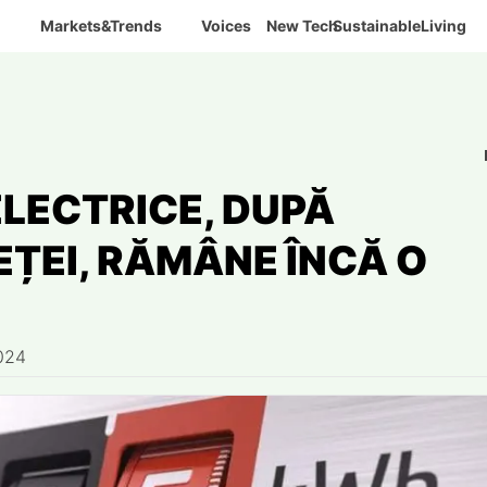
Markets&Trends
Voices
New Tech
SustainableLiving
ELECTRICE, DUPĂ
EȚEI, RĂMÂNE ÎNCĂ O
024