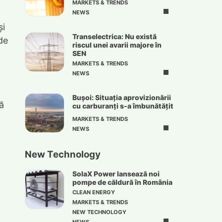
MARKETS & TRENDS
NEWS
și
Transelectrica: Nu există
 de
riscul unei avarii majore în
SEN
MARKETS & TRENDS
NEWS
Bușoi: Situația aprovizionării
ă
cu carburanți s-a îmbunătățit
MARKETS & TRENDS
NEWS
New Technology
SolaX Power lansează noi
pompe de căldură în România
CLEAN ENERGY
MARKETS & TRENDS
NEW TECHNOLOGY