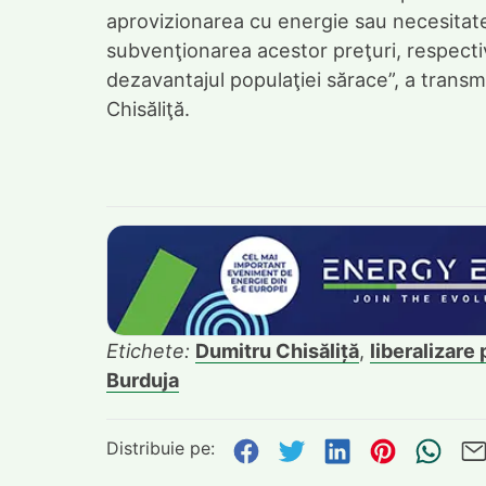
aprovizionarea cu energie sau necesitate
subvenţionarea acestor preţuri, respectiv 
dezavantajul populaţiei sărace”, a transm
Chisăliţă.
Etichete:
Dumitru Chisăliță
,
liberalizare 
Burduja
Distribuie pe:
Distribuie pe Face
Distribuie pe Tw
Distribuie p
Distribu
Tri