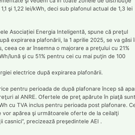
eglementate şi vedem că în toate zonele de distribuţie
1,1 şi 1,22 lei/kWh, deci sub plafonul actual de 1,3 lei
tele Asociației Energia Inteligentă, spune că preţul
pă expirarea plafonării, la 1 aprilie 2025, se va găsi 
lus, ceea ce ar însemna o majorare a preţului cu 21%
h/lună şi cu 51% pentru cei cu mai puţin de 100
giei electrice după expirarea plafonării.
ctrice pentru perioada de după plafonare încep să apa
reţuri al ANRE. Ofertele de preţ apărute în piaţă sun
/kWh cu TVA inclus pentru perioada post plafonare. Ce
e vor apărea şi următoarele oferte de la ceilalţi
ii casnici”, precizează preşedintele AEI .