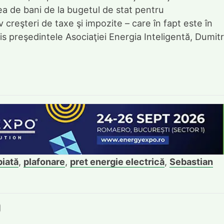
a de bani de la bugetul de stat pentru
creşteri de taxe şi impozite – care în fapt este în
is preşedintele Asociaţiei Energia Inteligentă, Dumit
piată
,
plafonare
,
pret energie electrică
,
Sebastian
book
itter
e LinkedIn
ie pe Pinterest
mite prin whatsapp
Trimite pe Email