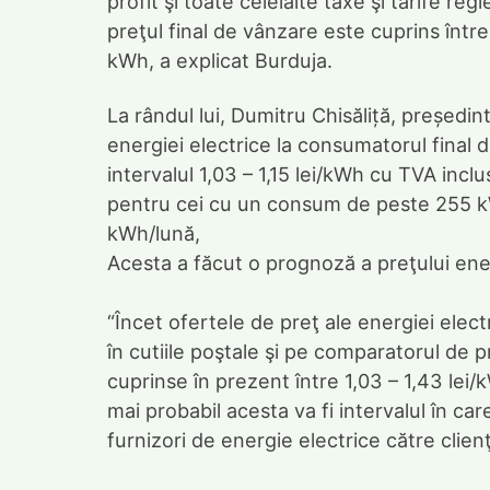
profit şi toate celelalte taxe şi tarife r
preţul final de vânzare este cuprins între 
kWh, a explicat Burduja.
La rândul lui, Dumitru Chisăliță, președin
energiei electrice la consumatorul final du
intervalul 1,03 – 1,15 lei/kWh cu TVA inc
pentru cei cu un consum de peste 255 kW
kWh/lună,
Acesta a făcut o prognoză a preţului ener
“Încet ofertele de preţ ale energiei ele
în cutiile poştale şi pe comparatorul de p
cuprinse în prezent între 1,03 – 1,43 lei
mai probabil acesta va fi intervalul în car
furnizori de energie electrice către clienţ