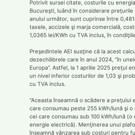
Potrivit sursei citate, costurile cu energi
Bucureşti, luând în considerare preţurile
anului următor, sunt cuprinse între 0,481
taxele, accizele şi marja comercială, cos
1,0365 lei/KWh cu TVA inclus, în condiţiile
Preşedintele AEI susţine că la acest calcu
dezechilibrele care în anul 2024, “în un
Europa”. Astfel, la 1 aprilie 2025 preţul 
un nivel inferior costurilor de 1,03 şi prob
cu TVA inclus.
“Aceasta înseamnă o scădere a preţului e
care consumau peste 255 kWh/lună şi o c
cei care consumau sub 100 kWh/lună (o cre
energie electrică). Menţinerea unui plafon
înseamnă vânzarea sub costuri pentru furni