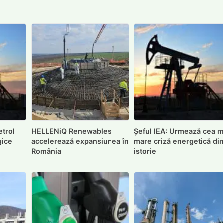
etrol
HELLENiQ Renewables
Șeful IEA: Urmează cea m
gice
accelerează expansiunea în
mare criză energetică di
România
istorie