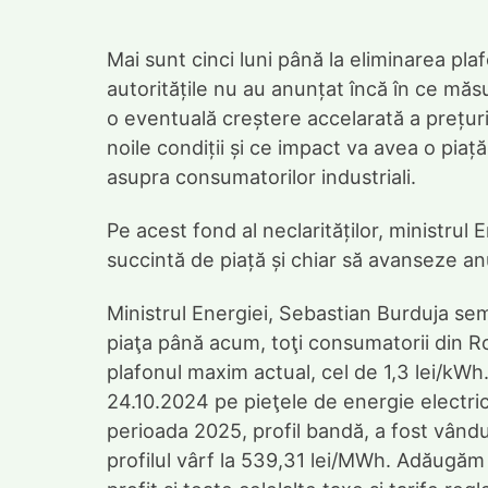
Mai sunt cinci luni până la eliminarea plaf
autoritățile nu au anunțat încă în ce măsu
o eventuală creștere accelarată a prețuril
noile condiții și ce impact va avea o piaț
asupra consumatorilor industriali.
Pe acest fond al neclarităților, ministrul
succintă de piață și chiar să avanseze an
Ministrul Energiei, Sebastian Burduja se
piaţa până acum, toţi consumatorii din Rom
plafonul maxim actual, cel de 1,3 lei/kWh. 
24.10.2024 pe pieţele de energie electri
perioada 2025, profil bandă, a fost vând
profilul vârf la 539,31 lei/MWh. Adăugăm c