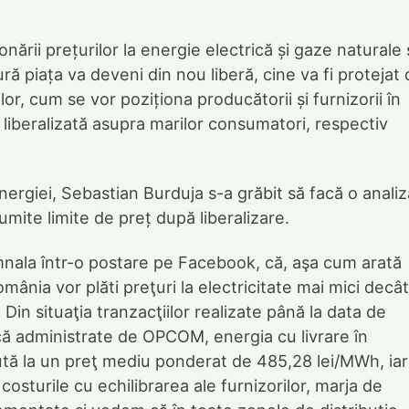
onării prețurilor la energie electrică și gaze naturale 
ră piața va deveni din nou liberă, cine va fi protejat
or, cum se vor poziționa producătorii și furnizorii în
ă liberalizată asupra marilor consumatori, respectiv
 Energiei, Sebastian Burduja s-a grăbit să facă o analiz
umite limite de preț după liberalizare.
mnala într-o postare pe Facebook, că, aşa cum arată
ânia vor plăti preţuri la electricitate mai mici decât
Din situaţia tranzacţiilor realizate până la data de
că administrate de OPCOM, energia cu livrare în
ută la un preţ mediu ponderat de 485,28 lei/MWh, iar
osturile cu echilibrarea ale furnizorilor, marja de