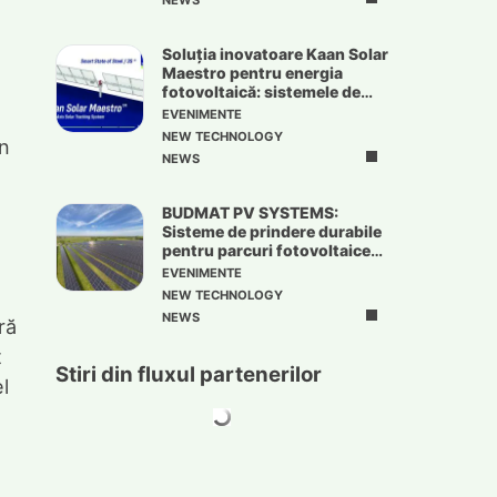
NEWS
Soluția inovatoare Kaan Solar
Maestro pentru energia
fotovoltaică: sistemele de
urmărire solară
EVENIMENTE
NEW TECHNOLOGY
în
NEWS
BUDMAT PV SYSTEMS:
Sisteme de prindere durabile
pentru parcuri fotovoltaice
de mari dimensiuni
EVENIMENTE
NEW TECHNOLOGY
NEWS
ră
t
Stiri din fluxul partenerilor
l