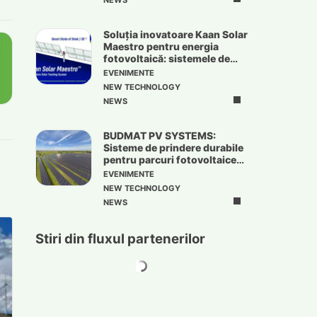
NEWS
Soluția inovatoare Kaan Solar
Maestro pentru energia
fotovoltaică: sistemele de
urmărire solară
EVENIMENTE
NEW TECHNOLOGY
NEWS
BUDMAT PV SYSTEMS:
Sisteme de prindere durabile
pentru parcuri fotovoltaice
de mari dimensiuni
EVENIMENTE
NEW TECHNOLOGY
NEWS
Stiri din fluxul partenerilor