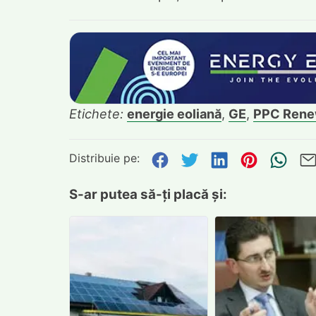
Etichete:
energie eoliană
,
GE
,
PPC Rene
Distribuie pe:
Distribuie pe Face
Distribuie pe Tw
Distribuie p
Distribu
Tri
S-ar putea să-ți placă și: