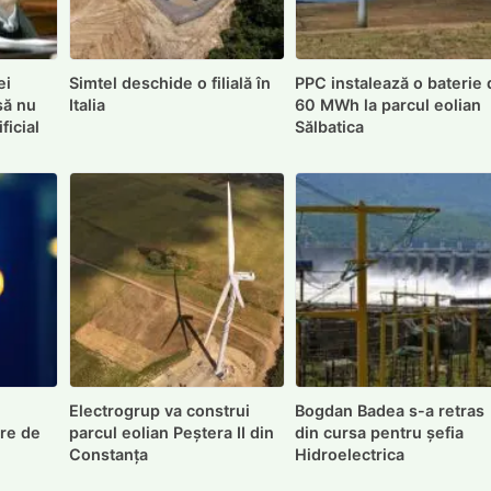
ei
Simtel deschide o filială în
PPC instalează o baterie 
să nu
Italia
60 MWh la parcul eolian
ficial
Sălbatica
Electrogrup va construi
Bogdan Badea s-a retras
are de
parcul eolian Peștera II din
din cursa pentru șefia
Constanța
Hidroelectrica