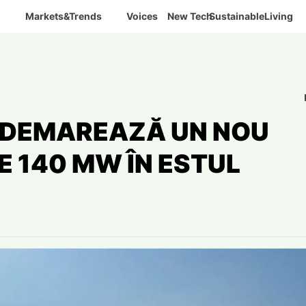
Markets&Trends
Voices
New Tech
SustainableLiving
 DEMAREAZĂ UN NOU
E 140 MW ÎN ESTUL