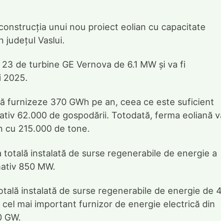
onstrucția unui nou proiect eolian cu capacitate
n județul Vaslui.
 23 de turbine GE Vernova de 6.1 MW și va fi
i 2025.
 să furnizeze 370 GWh pe an, ceea ce este suficient
ativ 62.000 de gospodării. Totodată, ferma eoliană v
on cu 215.000 de tone.
ea totală instalată de surse regenerabile de energie a
mativ 850 MW.
otală instalată de surse regenerabile de energie de 4
d cel mai important furnizor de energie electrică din
0 GW.