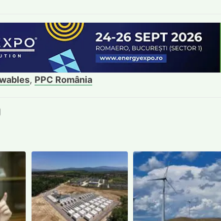
wables
,
PPC România
book
itter
e LinkedIn
ie pe Pinterest
mite prin whatsapp
Trimite pe Email