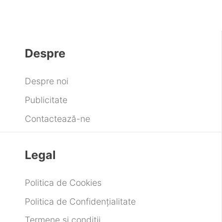
o putere de 375 CP, este acum disponibil
pentru comenzi în întreaga Europă
Samsung promite rezolvarea problemei cu
ecranul roșu al Galaxy S26 Ultra
Amouage deschide un nou magazin în
Statele Unite
Ultima modă orologeră: Ceasuri de buzunar
Electronic Arts pregătește concedieri masive
după finalizarea tranzacției de 55 de
miliarde de dolari
Despre