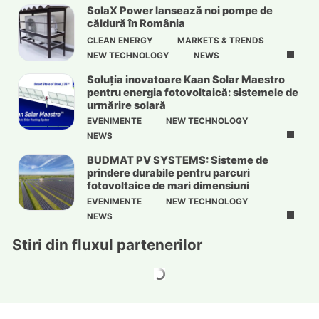
SolaX Power lansează noi pompe de
căldură în România
CLEAN ENERGY
MARKETS & TRENDS
NEW TECHNOLOGY
NEWS
Soluția inovatoare Kaan Solar Maestro
pentru energia fotovoltaică: sistemele de
urmărire solară
EVENIMENTE
NEW TECHNOLOGY
NEWS
BUDMAT PV SYSTEMS: Sisteme de
prindere durabile pentru parcuri
fotovoltaice de mari dimensiuni
EVENIMENTE
NEW TECHNOLOGY
NEWS
Stiri din fluxul partenerilor
Tenorul Jonas Kaufmann va fi prezent la
Masters of Classic 2026
Noul Jeep Compass 4xe complet electric, cu