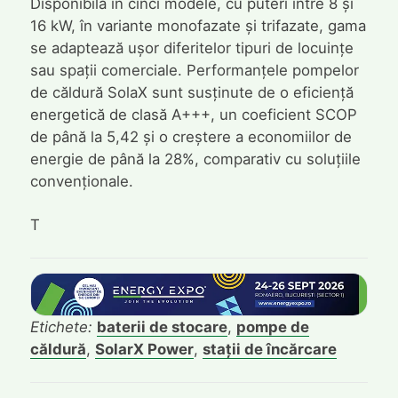
Disponibilă în cinci modele, cu puteri între 8 și
16 kW, în variante monofazate și trifazate, gama
se adaptează ușor diferitelor tipuri de locuințe
sau spații comerciale. Performanțele pompelor
de căldură SolaX sunt susținute de o eficiență
energetică de clasă A+++, un coeficient SCOP
de până la 5,42 și o creștere a economiilor de
energie de până la 28%, comparativ cu soluțiile
convenționale.
T
Etichete:
baterii de stocare
,
pompe de
căldură
,
SolarX Power
,
stații de încărcare