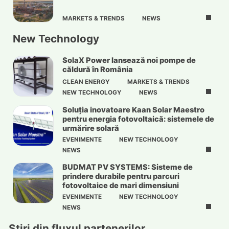
MARKETS & TRENDS
NEWS
New Technology
SolaX Power lansează noi pompe de
căldură în România
CLEAN ENERGY
MARKETS & TRENDS
NEW TECHNOLOGY
NEWS
Soluția inovatoare Kaan Solar Maestro
pentru energia fotovoltaică: sistemele de
urmărire solară
EVENIMENTE
NEW TECHNOLOGY
NEWS
BUDMAT PV SYSTEMS: Sisteme de
prindere durabile pentru parcuri
fotovoltaice de mari dimensiuni
EVENIMENTE
NEW TECHNOLOGY
NEWS
Stiri din fluxul partenerilor