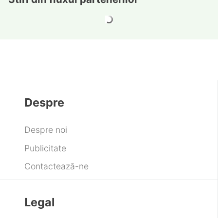
Havaianas lansează o colecție de șlapi cu
toc în cadrul Copenhagen Fashion Week
Van Cleef & Arpels reinterpretează colecția
Alhambra
Vânzările de retail continuă ajustarea în
2026, pe fondul consumului precaut și al
inflației ridicate
Cele mai exclusiviste experiențe
gastronomice în castelele din Europa
Marantz a lansat gama CINEMA Series 2, o
nouă generație de receivere Hi-Fi pentru
acasă
Bugatti Destier: o operă de artă dedicată
vitezei