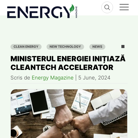
Skip
to
content
CLEAN ENERGY
NEW TECHNOLOGY
NEWS
MINISTERUL ENERGIEI INIȚIAZĂ
CLEANTECH ACCELERATOR
Scris de
Energy Magazine
|
5 June, 2024