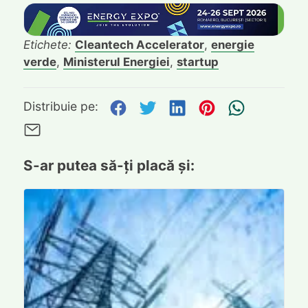
Etichete:
Cleantech Accelerator
,
energie
verde
,
Ministerul Energiei
,
startup
Distribuie pe Facebook
Distribuie pe Twitte
Distribuie pe L
Distribuie p
Trimite
Distribuie pe:
Trimite pe Email
S-ar putea să-ți placă și: