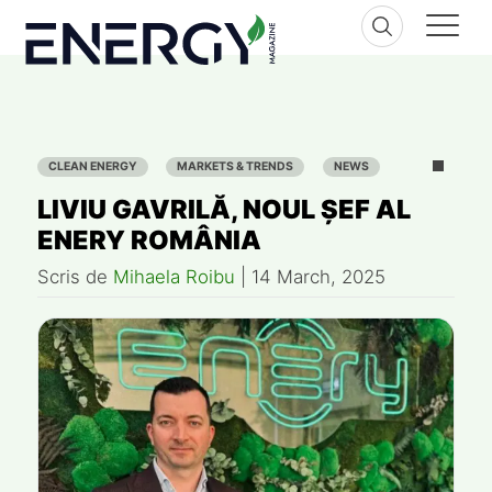
Skip
to
content
CLEAN ENERGY
MARKETS & TRENDS
NEWS
LIVIU GAVRILĂ, NOUL ȘEF AL
ENERY ROMÂNIA
Scris de
Mihaela Roibu
|
14 March, 2025