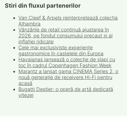
Stiri din fluxul partenerilor
Van Cleef & Arpels reinterpretează colecția
Alhambra
Vânzările de retail continuă ajustarea în
2026, pe fondul consumului precaut și al
inflației ridicate
Cele mai exclusiviste experiențe
gastronomice în castelele din Europa
Havaianas lansează o colecție de șlapi cu
toc în cadrul Copenhagen Fashion Week
Marantz a lansat gama CINEMA Series 2, o
nouă generație de receivere Hi-Fi pentru
acasă
Bugatti Destier: o operă de artă dedicată
vitezei